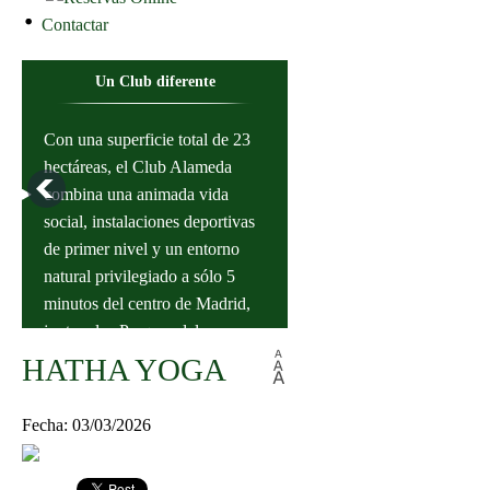
Contactar
Un Club diferente
Con una superficie total de 23
hectáreas, el Club Alameda
combina una animada vida
social, instalaciones deportivas
de primer nivel y un entorno
natural privilegiado a sólo 5
minutos del centro de Madrid,
junto a los Parques del
Instalaciones Deportivas
Capricho y Juan Carlos I.
HATHA YOGA
11 Pistas de tenis iluminadas, 8
Fecha: 03/03/2026
de tierra batida y 3 pistas de
tenisquick. 6 pistas de pádel, de
hierba artificial iluminadas.