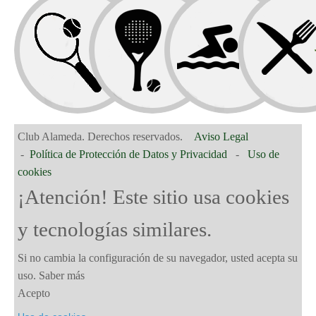
7 pistas de
Pádel de hierba
artificial
Gimnasio
iluminadas.
MÁS
INFO.
Club Alameda. Derechos reservados.
Aviso Legal
Parque Infantil
-
Política de Protección de Datos y Privacidad
-
Uso de
cookies
¡Atención! Este sitio usa cookies
y tecnologías similares.
Si no cambia la configuración de su navegador, usted acepta su
uso.
Saber más
Acepto