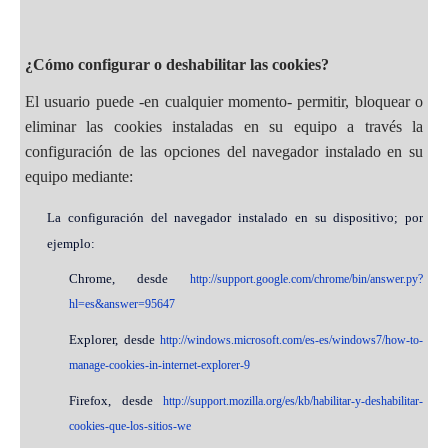
¿Cómo configurar o deshabilitar las cookies?
El usuario puede -en cualquier momento- permitir, bloquear o
eliminar las cookies instaladas en su equipo a través la
configuración de las opciones del navegador instalado en su
equipo mediante:
La configuración del navegador instalado en su dispositivo; por
ejemplo:
Chrome, desde
http://support.google.com/chrome/bin/answer.py?
hl=es&answer=95647
Explorer, desde
http://windows.microsoft.com/es-es/windows7/how-to-
manage-cookies-in-internet-explorer-9
Firefox, desde
http://support.mozilla.org/es/kb/habilitar-y-deshabilitar-
cookies-que-los-sitios-we