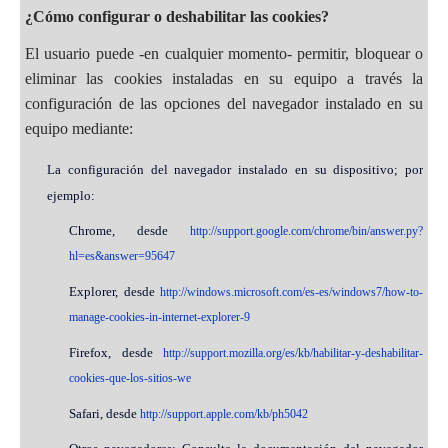
¿Cómo configurar o deshabilitar las cookies?
El usuario puede -en cualquier momento- permitir, bloquear o
eliminar las cookies instaladas en su equipo a través la
configuración de las opciones del navegador instalado en su
equipo mediante:
La configuración del navegador instalado en su dispositivo; por
ejemplo:
Chrome, desde
http://support.google.com/chrome/bin/answer.py?
hl=es&answer=95647
Explorer, desde
http://windows.microsoft.com/es-es/windows7/how-to-
manage-cookies-in-internet-explorer-9
Firefox, desde
http://support.mozilla.org/es/kb/habilitar-y-deshabilitar-
cookies-que-los-sitios-we
Safari, desde
http://support.apple.com/kb/ph5042