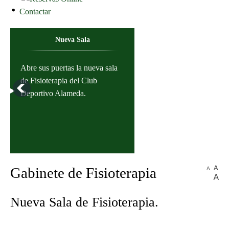
Contactar
Nueva Sala
Abre sus puertas la nueva sala
de Fisioterapia del Club
Deportivo Alameda.
En las mejores manos
Gabinete de Fisioterapia
Sus músculos en las mejores
Nueva Sala de Fisioterapia.
manos. Fisioterapia
Savia ofrece servicios de