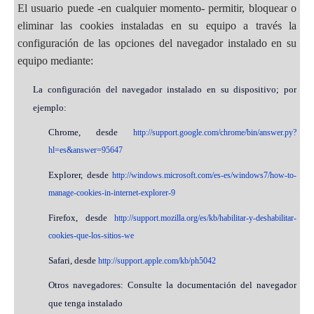
El usuario puede -en cualquier momento- permitir, bloquear o
eliminar las cookies instaladas en su equipo a través la
configuración de las opciones del navegador instalado en su
equipo mediante:
La configuración del navegador instalado en su dispositivo; por
ejemplo:
Chrome, desde
http://support.google.com/chrome/bin/answer.py?
hl=es&answer=95647
Explorer, desde
http://windows.microsoft.com/es-es/windows7/how-to-
manage-cookies-in-internet-explorer-9
Firefox, desde
http://support.mozilla.org/es/kb/habilitar-y-deshabilitar-
cookies-que-los-sitios-we
Safari, desde
http://support.apple.com/kb/ph5042
Otros navegadores: Consulte la documentación del navegador
que tenga instalado