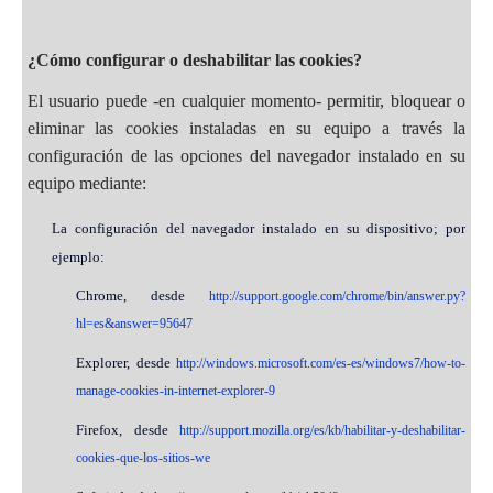
¿Cómo configurar o deshabilitar las cookies?
El usuario puede -en cualquier momento- permitir, bloquear o
eliminar las cookies instaladas en su equipo a través la
configuración de las opciones del navegador instalado en su
equipo mediante:
La configuración del navegador instalado en su dispositivo; por
ejemplo:
Chrome, desde
http://support.google.com/chrome/bin/answer.py?
hl=es&answer=95647
Explorer, desde
http://windows.microsoft.com/es-es/windows7/how-to-
manage-cookies-in-internet-explorer-9
Firefox, desde
http://support.mozilla.org/es/kb/habilitar-y-deshabilitar-
cookies-que-los-sitios-we